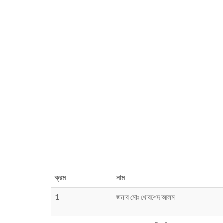
ক্রম
নাম
1
জনাব মোঃ খোরশেদ আলম